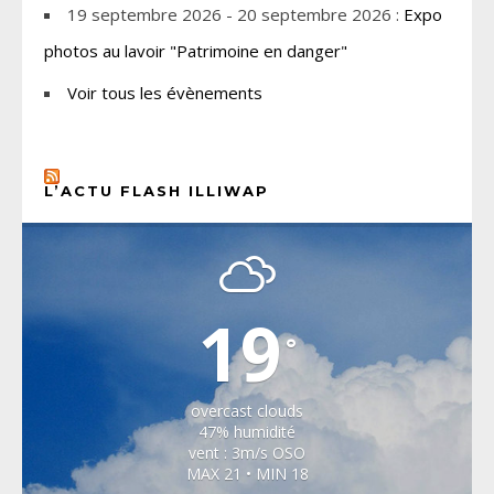
19 septembre 2026 - 20 septembre 2026 :
Expo
photos au lavoir "Patrimoine en danger"
Voir tous les évènements
L’ACTU FLASH ILLIWAP
CHOISEL, YVELINES
19
°
overcast clouds
47% humidité
vent : 3m/s OSO
MAX 21 • MIN 18