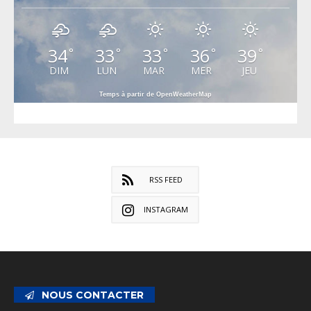
34
33
33
36
39
°
°
°
°
°
DIM
LUN
MAR
MER
JEU
Temps à partir de OpenWeatherMap
RSS FEED
INSTAGRAM
NOUS CONTACTER