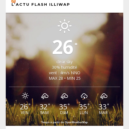
L’ACTU FLASH ILLIWAP
CHOISEL, YVELINES
26
°
clear sky
30% humidité
vent : 4m/s NNO
MAX 28 • MIN 25
26
32
35
35
33
°
°
°
°
°
VEN
SAM
DIM
LUN
MAR
Temps à partir de OpenWeatherMap