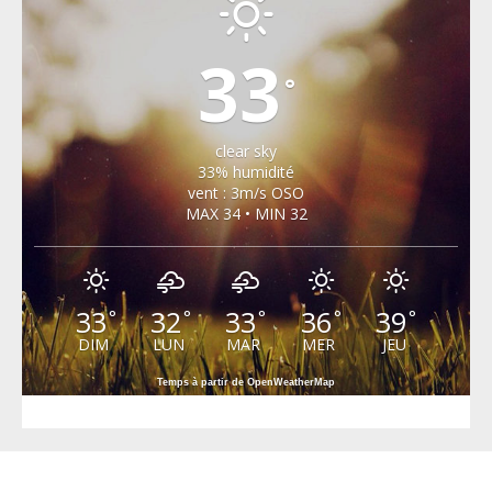
33
°
clear sky
33% humidité
vent : 3m/s OSO
MAX 34 • MIN 32
33
32
33
36
39
°
°
°
°
°
DIM
LUN
MAR
MER
JEU
Temps à partir de OpenWeatherMap