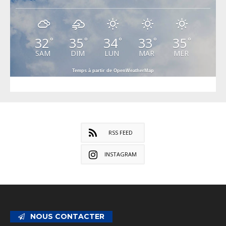
32
35
34
33
35
°
°
°
°
°
SAM
DIM
LUN
MAR
MER
Temps à partir de OpenWeatherMap
RSS FEED
INSTAGRAM
NOUS CONTACTER