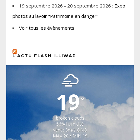
19 septembre 2026 - 20 septembre 2026 :
Expo
photos au lavoir "Patrimoine en danger"
Voir tous les évènements
L’ACTU FLASH ILLIWAP
CHOISEL, YVELINES
19
°
broken clouds
56% humidité
vent : 3m/s ONO
MAX 20 • MIN 19