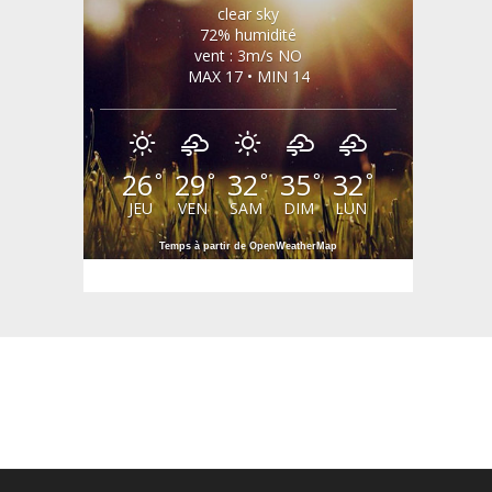
clear sky
72% humidité
vent : 3m/s NO
MAX 17 • MIN 14
26
29
32
35
32
°
°
°
°
°
JEU
VEN
SAM
DIM
LUN
Temps à partir de OpenWeatherMap