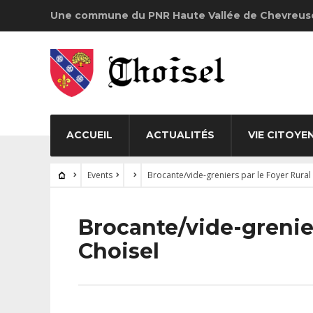
Une commune du PNR Haute Vallée de Chevreus
ACCUEIL
ACTUALITÉS
VIE CITOYE
Events
Brocante/vide-greniers par le Foyer Rural
Brocante/vide-grenier
Choisel