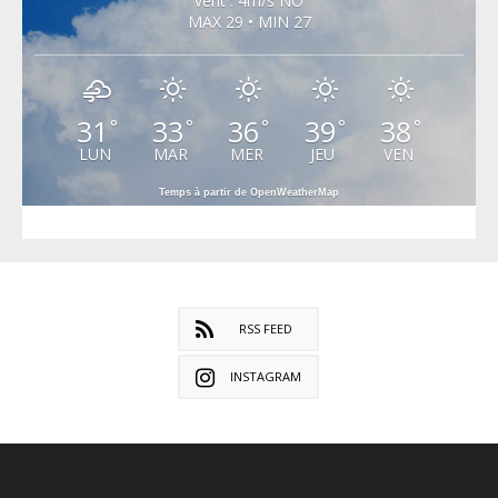
vent : 4m/s NO
MAX 29 • MIN 27
31
33
36
39
38
°
°
°
°
°
LUN
MAR
MER
JEU
VEN
Temps à partir de OpenWeatherMap
RSS FEED
INSTAGRAM