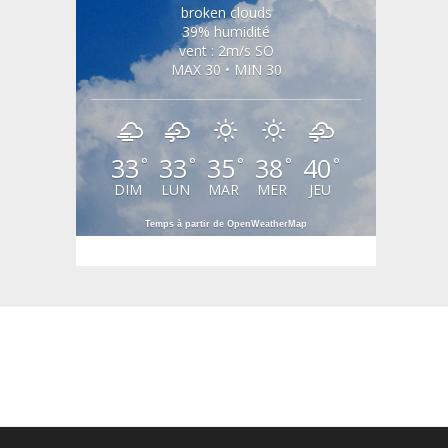
broken clouds
39% humidité
vent : 2m/s SO
MAX 30 • MIN 30
33
33
35
38
40
°
°
°
°
°
DIM
LUN
MAR
MER
JEU
Temps à partir de OpenWeatherMap