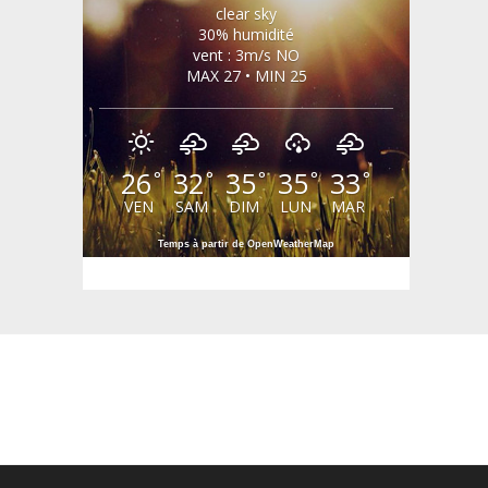
clear sky
30% humidité
vent : 3m/s NO
MAX 27 • MIN 25
26
32
35
35
33
°
°
°
°
°
VEN
SAM
DIM
LUN
MAR
Temps à partir de OpenWeatherMap