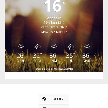
16
°
clear sky
59% humidité
vent : 4m/s NNO
MAX 18 • MIN 14
26
32
36
35
36
°
°
°
°
°
VEN
SAM
DIM
LUN
MAR
Temps à partir de OpenWeatherMap
RSS FEED