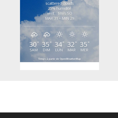
scattered clouds
25% humidité
vent : 1m/s SO
MAX 31 • MIN 29
30
35
34
32
35
°
°
°
°
°
SAM
DIM
LUN
MAR
MER
Temps à partir de OpenWeatherMap