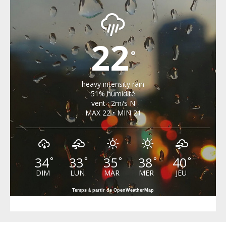
22
°
heavy intensity rain
51% humidité
vent : 2m/s N
MAX 22 • MIN 21
34
33
35
38
40
°
°
°
°
°
DIM
LUN
MAR
MER
JEU
Temps à partir de OpenWeatherMap