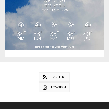
63% humidité
vent : 2m/s N
MAX 21 • MIN 20
34
33
35
38
40
°
°
°
°
°
DIM
LUN
MAR
MER
JEU
Temps à partir de OpenWeatherMap
RSS FEED
INSTAGRAM