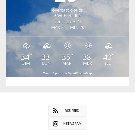
overcast clouds
63% humidité
vent : 2m/s N
MAX 21 • MIN 20
34
33
35
38
40
°
°
°
°
°
DIM
LUN
MAR
MER
JEU
Temps à partir de OpenWeatherMap
RSS FEED
INSTAGRAM