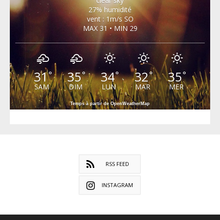
clear sky
27% humidité
vent : 1m/s SO
MAX 31 • MIN 29
31
35
34
32
35
°
°
°
°
°
SAM
DIM
LUN
MAR
MER
Temps à partir de OpenWeatherMap
RSS FEED
INSTAGRAM