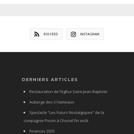
RSS FEED
INSTAGRAM
DERNIERS ARTICLES
Restauration de l’église Saint-Jean-Baptiste
Auberge des 3 Hameaux
Spectacle “Les Futurs Nostalgiques” de la
compagnie Pixom à Choisel fin août
Finances 2025