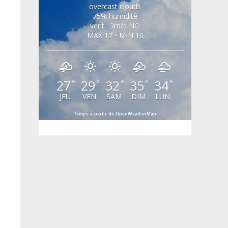
overcast clouds
75% humidité
vent : 3m/s NO
MAX 17 • MIN 16
27
29
32
35
34
°
°
°
°
°
JEU
VEN
SAM
DIM
LUN
Temps à partir de OpenWeatherMap