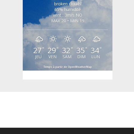
broken clouds
65% humidité
vent : 3m/s NO
MAX 20 • MIN 19
27
29
32
35
34
°
°
°
°
°
JEU
VEN
SAM
DIM
LUN
Temps à partir de OpenWeatherMap