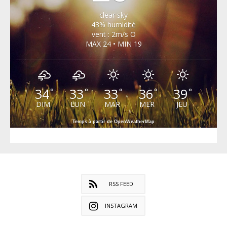
clear sky
43% humidité
vent : 2m/s O
MAX 24 • MIN 19
34
33
33
36
39
°
°
°
°
°
DIM
LUN
MAR
MER
JEU
Temps à partir de OpenWeatherMap
RSS FEED
INSTAGRAM