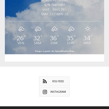
scattered clouds
42% humidité
vent : 3m/s NO
MAX 23 • MIN 22
26
32
36
35
34
°
°
°
°
°
VEN
SAM
DIM
LUN
MAR
Temps à partir de OpenWeatherMap
RSS FEED
INSTAGRAM