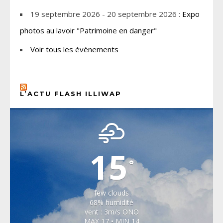
19 septembre 2026 - 20 septembre 2026 :
Expo
photos au lavoir "Patrimoine en danger"
Voir tous les évènements
L’ACTU FLASH ILLIWAP
CHOISEL, YVELINES
15
°
few clouds
68% humidité
vent : 3m/s ONO
MAX 17 • MIN 14