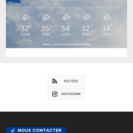
32
35
34
32
34
°
°
°
°
°
SAM
DIM
LUN
MAR
MER
Temps à partir de OpenWeatherMap
RSS FEED
INSTAGRAM
NOUS CONTACTER