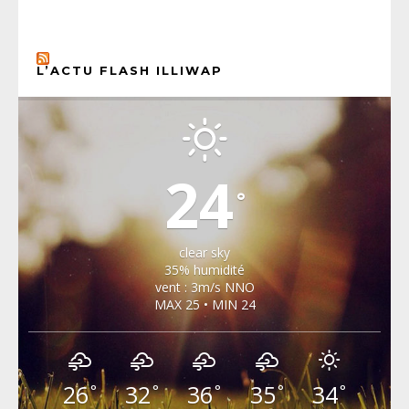
L’ACTU FLASH ILLIWAP
CHOISEL, YVELINES
24
°
clear sky
35% humidité
vent : 3m/s NNO
MAX 25 • MIN 24
26
32
36
35
34
°
°
°
°
°