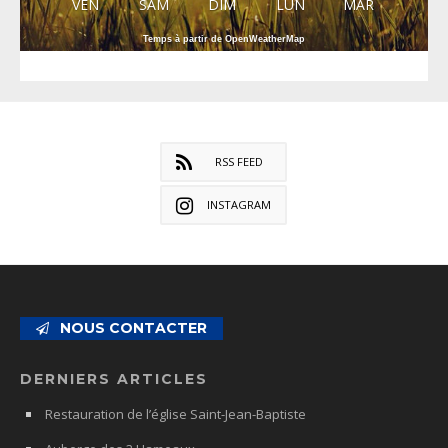
VEN
SAM
DIM
LUN
MAR
Temps à partir de OpenWeatherMap
RSS FEED
INSTAGRAM
NOUS CONTACTER
DERNIERS ARTICLES
Restauration de l’église Saint-Jean-Baptiste