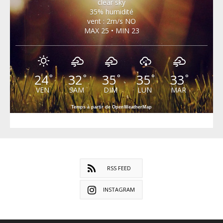
clear sky
35% humidité
vent : 2m/s NO
MAX 25 • MIN 23
24
32
35
35
33
°
°
°
°
°
VEN
SAM
DIM
LUN
MAR
Temps à partir de OpenWeatherMap
RSS FEED
INSTAGRAM