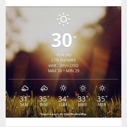
CHOISEL, YVELINES
30
°
clear sky
27% humidité
vent : 2m/s OSO
MAX 30 • MIN 29
31
35
34
33
35
°
°
°
°
°
SAM
DIM
LUN
MAR
MER
Temps à partir de OpenWeatherMap