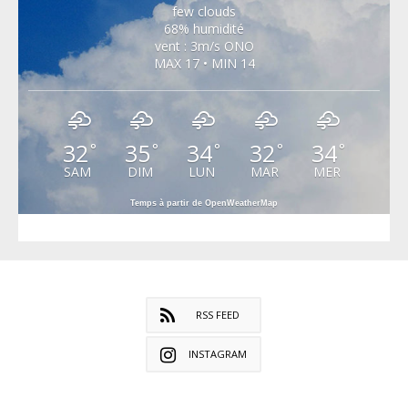
few clouds
68% humidité
vent : 3m/s ONO
MAX 17 • MIN 14
32
35
34
32
34
°
°
°
°
°
SAM
DIM
LUN
MAR
MER
Temps à partir de OpenWeatherMap
RSS FEED
INSTAGRAM