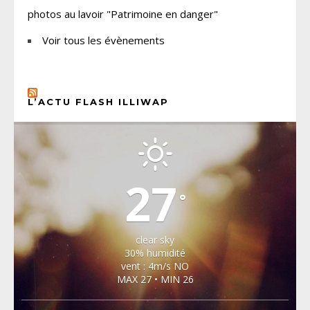
photos au lavoir "Patrimoine en danger"
Voir tous les évènements
L’ACTU FLASH ILLIWAP
CHOISEL, YVELINES
27
°
clear sky
30% humidité
vent : 4m/s NO
MAX 27 • MIN 26