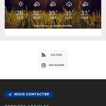
26
32
35
35
33
°
°
°
°
°
VEN
SAM
DIM
LUN
MAR
Temps à partir de OpenWeatherMap
RSS FEED
INSTAGRAM
NOUS CONTACTER