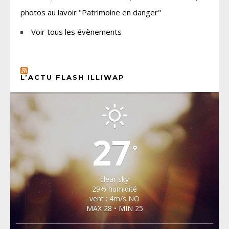
photos au lavoir "Patrimoine en danger"
Voir tous les évènements
L’ACTU FLASH ILLIWAP
CHOISEL, YVELINES
27
°
clear sky
29% humidité
vent : 4m/s NO
MAX 28 • MIN 25