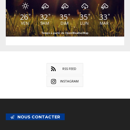
26
32
35
35
33
°
°
°
°
°
VEN
SAM
DIM
LUN
MAR
Temps à partir de OpenWeatherMap
RSS FEED
INSTAGRAM
NOUS CONTACTER