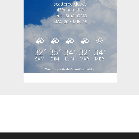
scattered clouds
43% humidité
vent : 3m/s ONO
MAX 20 • MIN 19
32
35
34
32
34
°
°
°
°
°
SAM
DIM
LUN
MAR
MER
Temps à partir de OpenWeatherMap