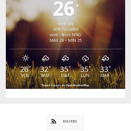
26
°
clear sky
30% humidité
vent : 4m/s NNO
MAX 28 • MIN 25
26
32
35
35
33
°
°
°
°
°
VEN
SAM
DIM
LUN
MAR
Temps à partir de OpenWeatherMap
RSS FEED